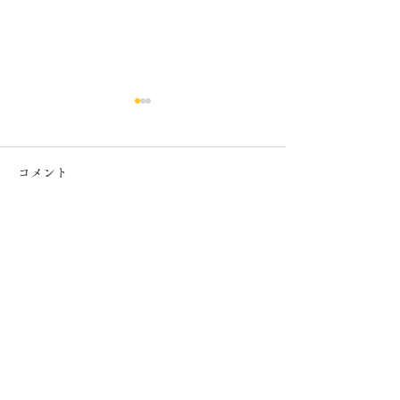
コメント
７月カレンダー
６月カレンダー
コメントを追加…
​半田銀山ブルワリー/上町CHEERS
Tel.
024-563-3862