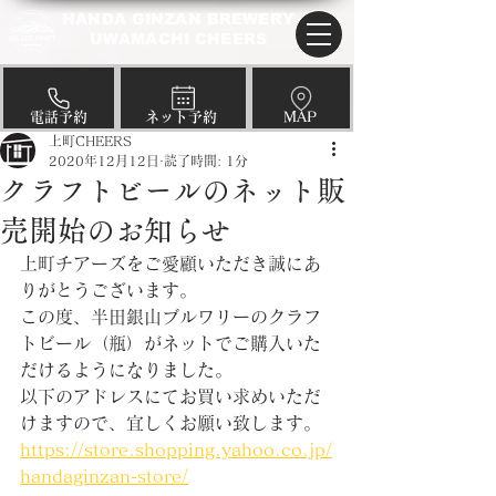
HANDA GINZAN BREWERY
UWAMACHI CHEERS
​電話予約
​ネット予約
​MAP
上町CHEERS
2020年12月12日
読了時間: 1分
クラフトビールのネット販
売開始のお知らせ
上町チアーズをご愛顧いただき誠にあ
りがとうございます。
この度、半田銀山ブルワリーのクラフ
トビール（瓶）がネットでご購入いた
だけるようになりました。
以下のアドレスにてお買い求めいただ
けますので、宜しくお願い致します。
https://store.shopping.yahoo.co.jp/
handaginzan-store/