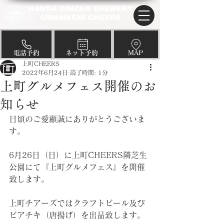
HANDA GINZAN BREWERY
UWAMACHI CHEERS
​電話予約
​ネット予約
​MAP
上町CHEERS
2022年6月24日
読了時間: 1分
上町グルメフェス開催のお
知らせ
日頃のご愛顧誠にありがとうございま
す。
6月26日（日）に上町CHEERS隣芝生
公園にて『上町グルメフェス』を開催
致します。
上町チアーズではクラフトビール及び
ビアチキ（唐揚げ）を出品致します。