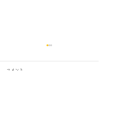
コメント
７月カレンダー
６月カレンダー
コメントを追加…
​半田銀山ブルワリー/上町CHEERS