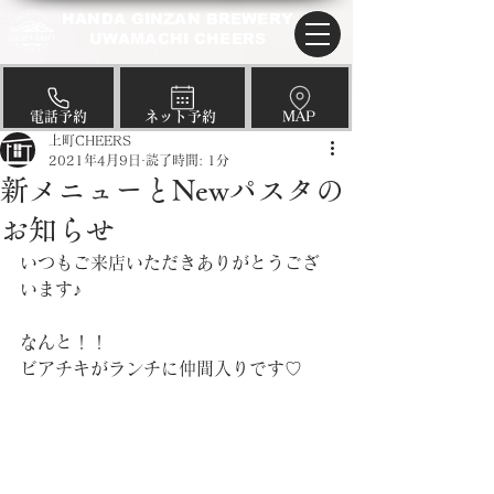
HANDA GINZAN BREWERY
UWAMACHI CHEERS
​電話予約
​ネット予約
​MAP
上町CHEERS
2021年4月9日
読了時間: 1分
新メニューとNewパスタの
お知らせ
いつもご来店いただきありがとうござ
います♪
なんと！！
ビアチキがランチに仲間入りです♡