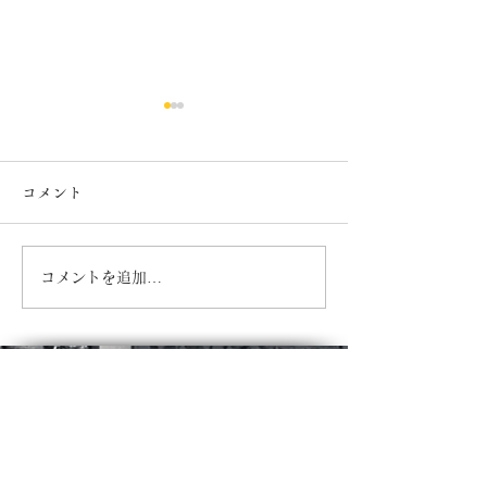
コメント
７月カレンダー
６月カレンダー
コメントを追加…
​半田銀山ブルワリー/上町CHEERS
Tel.
024-563-3862