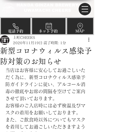
HANDA GINZAN BREWERY
UWAMACHI CHEERS
​電話予約
​ネット予約
​MAP
上町CHEERS
2020年11月19日
読了時間: 1分
新型コロナウィルス感染予
防対策のお知らせ
当店はお客様に安心してお過ごしいた
だく為に、新型コロナウィルス感染予
防ガイドラインに従い、アルコール消
毒の徹底やお席の間隔を空けてご案内
させて頂いております。
お客様のご入店時には必ず検温及びマ
スクの着用をお願いしております。
また、ご飲食時以外についてもマスク
を着用してお過ごしいただきますよう