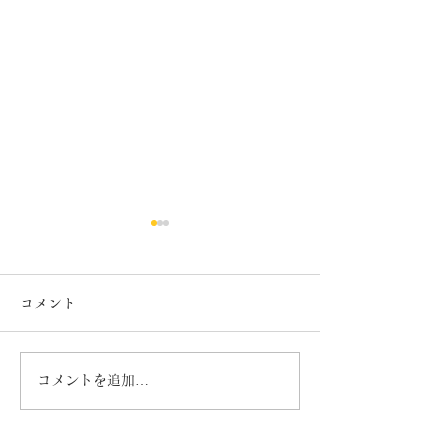
コメント
７月カレンダー
６月カレンダー
コメントを追加…