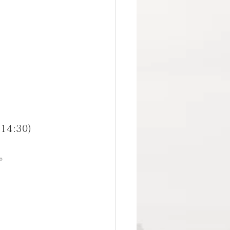
4:30)
。