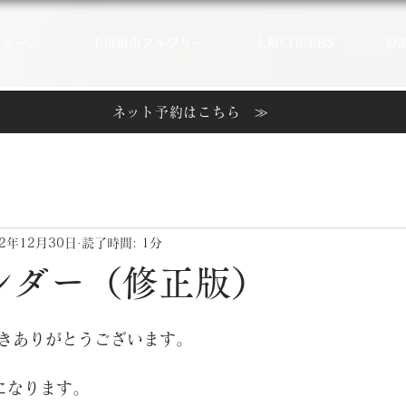
ホーム
半田銀山ブルワリー
上町CHEERS
お
ネット予約はこちら ≫
22年12月30日
読了時間: 1分
ンダー（修正版）
きありがとうございます。 
になります。