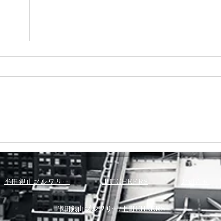
７月カレンダー
６月
半田銀山ブルワリー
上町CHEERS
お知らせ
​半田銀山ブルワリー/上町CHEERS