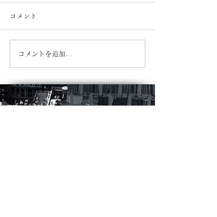
コメント
７月カレンダー
６月カレンダー
コメントを追加…
​半田銀山ブルワリー/上町CHEERS
Tel.
024-563-3862
福島県伊達郡桑折町字上町72-1
（JR東北本線桑折駅より徒歩５分）
月曜定休 (祝日の場合翌日) ,
日曜のみ 11:00~20:00
(L.O. 19:00)
LUNCH 11:00~15:00 (L.O. 14:30)