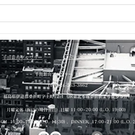
７月カレンダー
６月
半田銀山ブルワリー
上町CHEERS
お知らせ
​半田銀山ブルワリー/上町CHEERS
Tel. 024-563-3862
福島県伊達郡桑折町字上町72-1（JR東北本線桑折駅より徒歩５分）
月曜定休 (祝日の場合翌日) ,日曜 11:00~20:00
(L.O. 19:00)
CH 11:00~15:00 (L.O. 14:30) , DINNER 17:00~21:00 (L.O. 