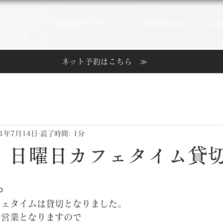
ホーム
半田銀山ブルワリー
上町CHEERS
お
ネット予約はこちら ≫
21年7月14日
読了時間: 1分
日、日曜日カフェタイム貸
。
フェタイムは貸切となりました。
）営業となりますので