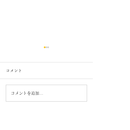
コメント
７月カレンダー
６月カレンダー
コメントを追加…
​半田銀山ブルワリー/上町CHEERS