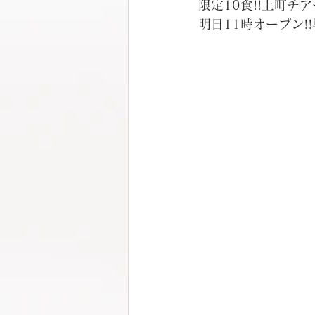
限定10食!!上町チ
明日11時オープン!!