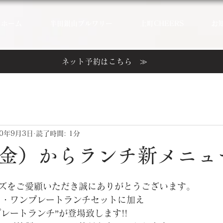
ホーム
半田銀山ブルワリー
上町CHEERS
お
ネット予約はこちら ≫
20年9月3日
読了時間: 1分
（金）からランチ新メニュ
ズをご愛顧いただき誠にありがとうございます。
タ・ワンプレートランチセットに加え
レートランチ”が登場致します!!