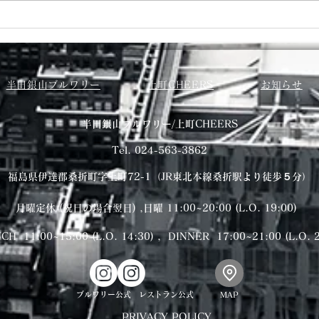
半田銀山ブルワリー
上町CHEERS
お知らせ
​半田銀山ブルワリー/上町CHEERS
Tel. 024-563-3862
福島県伊達郡桑折町字上町72-1（JR東北本線桑折駅より徒歩５分）
月曜定休 (祝日の場合翌日) ,日曜 11:00~20:00
(L.O. 19:00)
CH 11:00~15:00 (L.O. 14:30) , DINNER 17:00~21:00 (L.O. 
ブルワリー公式
レストラン公式
​MAP
PRIVACY POLICY