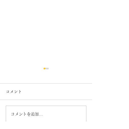
コメント
７月カレンダー
６月カレンダー
コメントを追加…