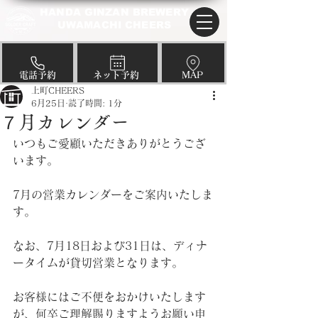
HANDA GINZAN BREWERY
UWAMACHI CHEERS
​電話予約
​ネット予約
​MAP
上町CHEERS
6月25日
読了時間: 1分
７月カレンダー
いつもご愛顧いただきありがとうござ
います。
7月の営業カレンダーをご案内いたしま
す。
なお、7月18日および31日は、ディナ
ータイムが貸切営業となります。
お客様にはご不便をおかけいたします
が、何卒ご理解賜りますようお願い申