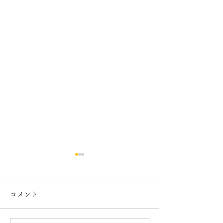
コメント
６月カレンダー
５月カレンダー