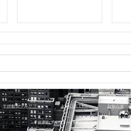
７月カレンダー
６月
半田銀山ブルワリー
上町CHEERS
お知らせ
​半田銀山ブルワリー/上町CHEERS