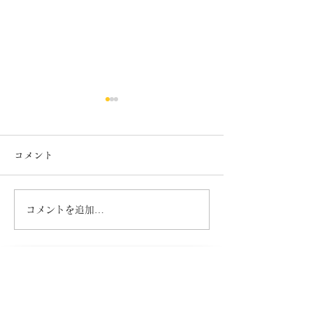
コメント
７月カレンダー
６月カレンダー
コメントを追加…
​半田銀山ブルワリー/上町CHEERS