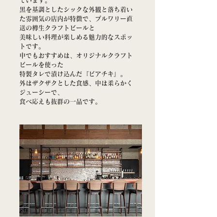
ています。
黒を基調としたシックな外観と落ち着い
た雰囲気の店内が特徴で、ブルワリー直
送の樽生クラフトビールと
美味しい料理が楽しめる魅力的なスポッ
トです。
中でもおすすめは、オリジナルクラフト
ビールを使った
特製タレで漬け込んだ『ビアチキ』。
外はザクザクとした食感、中は柔らかく
ジューシーで、
食べ応えも抜群の一品です。